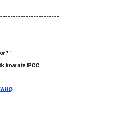
-----------------------
or?" -
tklimarats IPCC
nZAHQ
--------------------------------------------