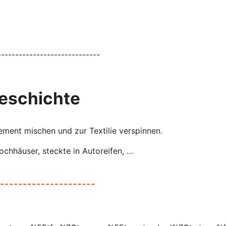
-----------------------------
Geschichte
ement mischen und zur Textilie verspinnen.
Hochhäuser, steckte in Autoreifen, …
---------------------