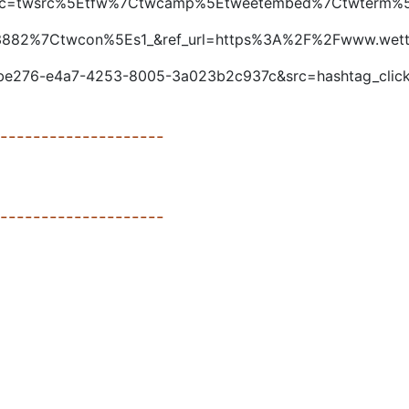
?ref_src=twsrc%5Etfw%7Ctwcamp%5Etweetembed%7Ctwter
2%7Ctwcon%5Es1_&ref_url=https%3A%2F%2Fwww.wetter
3f7be276-e4a7-4253-8005-3a023b2c937c&src=hashtag_clic
--------------------
--------------------