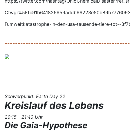
https://twitter.com/hashtag/OhioChemicalDisaster
Ctwgr%5Efc91b641826959addb96223e50b89b777609388
Fumweltkatastrophe-in-den-usa-tausende-tiere-tot--
------------------------------------------------
------------------------------------------------
Schwerpunkt: Earth Day 22
Kreislauf des Lebens
20:15 - 21:40 Uhr
Die Gaia-Hypothese