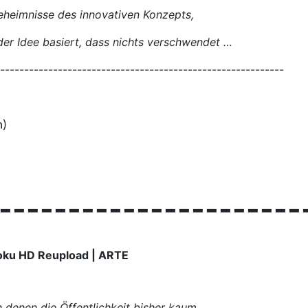
Geheimnisse des innovativen Konzepts,
 der Idee basiert, dass nichts verschwendet …
-----------------------------------------------------------
m)
----------------------
oku HD Reupload | ARTE
 denen die Öffentlichkeit bisher kaum