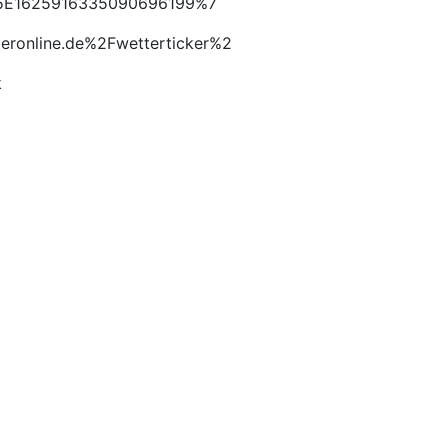
m%5E1625916335090696199%7
online.de%2Fwetterticker%2
k