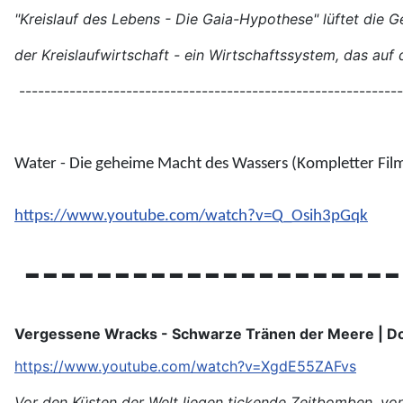
"Kreislauf des Lebens - Die Gaia-Hypothese" lüftet die 
der Kreislaufwirtschaft - ein Wirtschaftssystem, das auf
-------------------------------------------------------------
Water - Die geheime Macht des Wassers (Kompletter Fil
https://www.youtube.com/watch?v=Q_Osih3pGqk
---------------------
Vergessene Wracks - Schwarze Tränen der Meere | D
https://www.youtube.com/watch?v=XgdE55ZAFvs
Vor den Küsten der Welt liegen tickende Zeitbomben, von